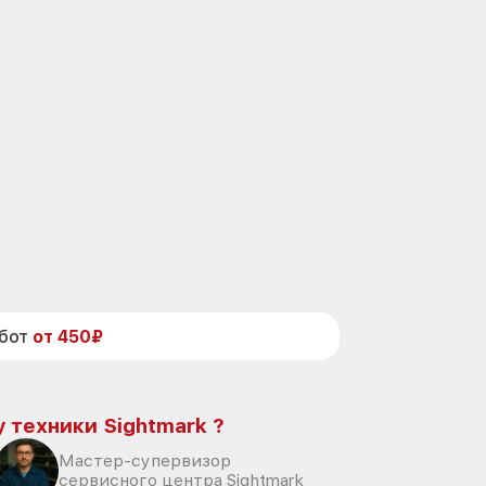
абот
от 450₽
 техники Sightmark ?
Мастер-супервизор
сервисного центра Sightmark