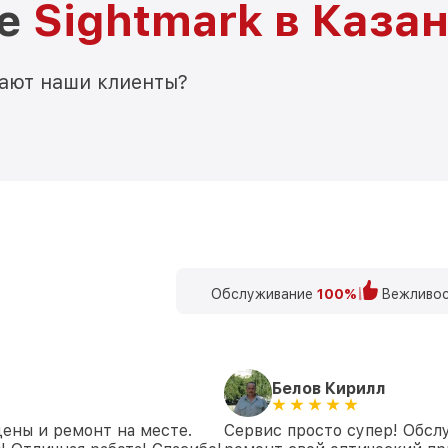
ре
Sightmark в Каза
мают наши клиенты?
Обслуживание
100%
Вежливос
Белов Кирилл
цены и ремонт на месте.
Сервис просто супер! Обсл