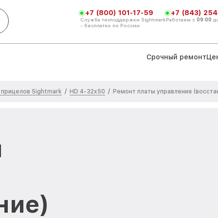
+7 (800) 101-17-59
+7 (843) 254
Служба техподдержки Sightmark
Работаем с
09:00
д
- бесплатно по России
Срочный ремонт
Це
 прицелов Sightmark
HD 4-32x50
/
/
Ремонт платы управления (восста
ы
ние)