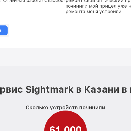
 Отличная работа! Спасибо!
ремонт свой оптический при
починили мой прицел уже 
ремонта меня устроили!
в
рвис Sightmark в Казани в
Сколько устройств починили
6
1
0
0
0
,