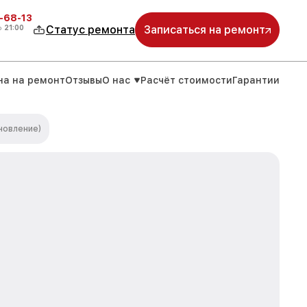
-68-13
о
21:00
Статус ремонта
Записаться на ремонт
на на ремонт
Отзывы
О нас
Расчёт стоимости
Гарантии
новление)