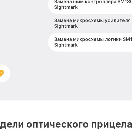
Замена шим контроллера SM1
Sightmark
Замена микросхемы усилителя
Sightmark
Замена микросхемы логики SM
Sightmark
Замена CORE SM13039MR2 Sigh
Ремонт встроенного дальномет
устройств SM13039MR2 Sightma
Калибровка и настройка тепло
SM13039MR2 Sightmark
Ремонт датчика синхроимпульс
SM13039MR2 Sightmark
дели оптического прицела
Ремонт оптики SM13039MR2 Sig