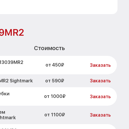
39MR2
Стоимость
M13039MR2
от 450₽
Заказать
от 590₽
MR2 Sightmark
Заказать
убки
от 1000₽
Заказать
ем
от 1100₽
Заказать
htmark