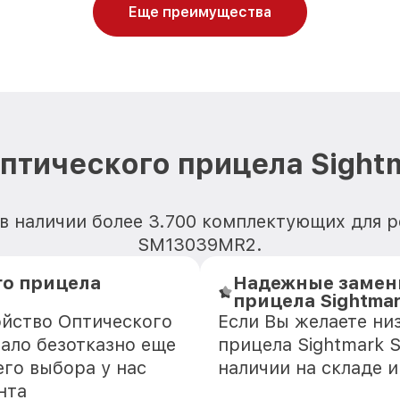
Еще преимущества
оптического прицела Sigh
в наличии более 3.700 комплектующих для 
SM13039MR2.
го прицела
Надежные замени
прицела Sightma
ойство Оптического
Если Вы желаете ни
ало безотказно еще
прицела Sightmark 
го выбора у нас
наличии на складе 
нта