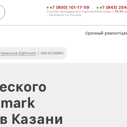
+7 (800) 101-17-59
+7 (843) 254
Служба техподдержки Sightmark
Работаем с
09:00
д
- бесплатно по России
Срочный ремонт
Це
 прицелов Sightmark
/
SM13039MR2
еского
tmark
в Казани