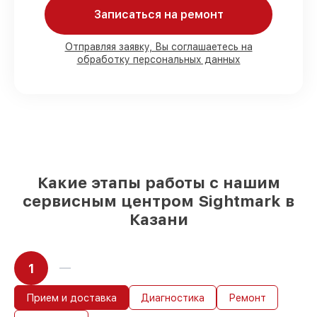
Мы гарантируем:
Записаться на ремонт
80%
работ в вашем присутствии
Отправляя заявку, Вы соглашаетесь на
обработку персональных данных
90%
комплектующих для
коллиматорных прицелов на складе или
доступны для быстрой доставки
Оригинальные запчасти и
качественные реплики на ваш выбор
–
для любого бюджета
85%
работ за 1–2 часа, при условии, что
восстановление началось сразу
Какие этапы работы с нашим
сервисным центром Sightmark в
Казани
1
Прием и доставка
Диагностика
Ремонт