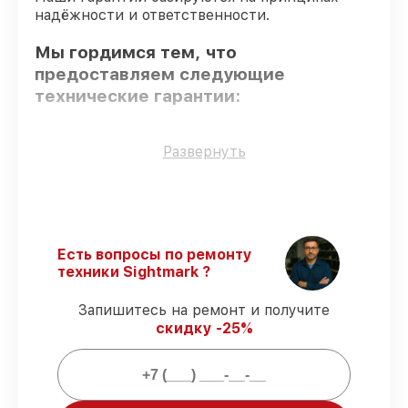
надёжности и ответственности.
Мы гордимся тем, что
предоставляем следующие
технические гарантии:
Оригинальные детали
– гарантируем
Развернуть
использование фирменных запчастей для
починки.
Опытные мастера
– проверенные
специалисты с опытом и сертификацией.
Выполнение работ вовремя
– сервис
Есть вопросы по ремонту
коллиматорного прицела SM26043
техники Sightmark ?
выполняется строго в оговоренные
сроки.
Запишитесь на ремонт и получите
Сервис с гарантией
– обслуживаем
скидку -25%
коллиматорных прицелов всегда со
строгим соблюдением гарантийных
обязательств.