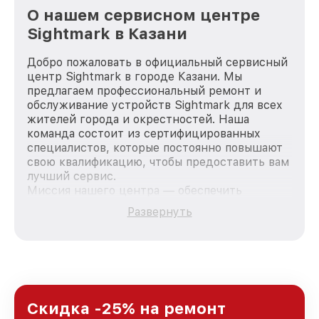
О нашем сервисном центре
Sightmark в Казани
Добро пожаловать в официальный сервисный
центр Sightmark в городе Казани. Мы
предлагаем профессиональный ремонт и
обслуживание устройств Sightmark для всех
жителей города и окрестностей. Наша
команда состоит из сертифицированных
специалистов, которые постоянно повышают
свою квалификацию, чтобы предоставить вам
лучший сервис.
Миссия нашего центра — обеспечить
качественный и доступный ремонт для
Развернуть
каждого пользователя продукции Sightmark,
вне зависимости от сложности поломки. Мы
стремимся к тому, чтобы каждый клиент был
удовлетворен скоростью и качеством
предоставляемых услуг. Наша цель — стать
лучшим сервисным центром Sightmark в
городе Казани, постоянно повышая уровень
Скидка -25% на ремонт
доверия и лояльности наших клиентов.