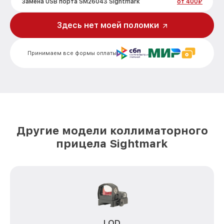
Замена USB порта SM26043 Sightmark
от 400₽
Ремонт встроенного дальномера и
Здесь нет моей поломки
от 550₽
других устройств SM26043 Sightmark
Принимаем все формы оплаты
Другие модели коллиматорного
прицела Sightmark
LQD