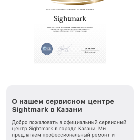
позволяет сократить сроки
восстановительных работ;
звернуть
услуги курьера для владельцев
крупногабаритной техники, которые
обеспечат доставку устройств в сервис в
полной сохранности и бесплатно.
За годы своей деятельности мы получали только
положительные отзывы и обрели отличную
репутацию. Мы постоянно совершенствуемся и
стараемся каждый день делать наш сервис еще
лучше!
О нашем сервисном центре
Sightmark в Казани
Добро пожаловать в официальный сервисный
центр Sightmark в городе Казани. Мы
предлагаем профессиональный ремонт и