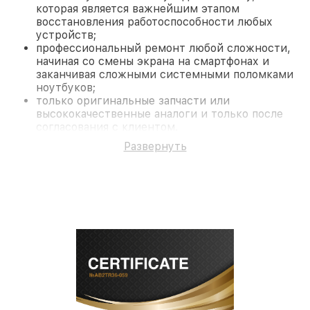
которая является важнейшим этапом
восстановления работоспособности любых
устройств;
профессиональный ремонт любой сложности,
начиная со смены экрана на смартфонах и
заканчивая сложными системными поломками
ноутбуков;
только оригинальные запчасти или
высококачественные аналоги и только после
согласования с клиентом.
На все работы и замененные комплектующие
Развернуть
предоставляется длительная гарантия. В случае
поломки по условиям гарантии, мы бесплатно
исправим ситуацию.
Наши преимущества
Преимуществами нашего сервисного центра
Sightmark в Казани являются:
лучшие специалисты с многолетним опытом и
безупречной репутацией;
современное оборудование и
лицензированное ПО в ремонтно-
диагностических мастерских;
собственный склад комплектующих, что