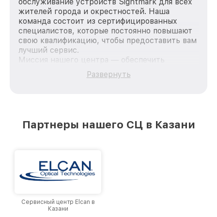
обслуживание устройств Sightmark для всех
жителей города и окрестностей. Наша
команда состоит из сертифицированных
специалистов, которые постоянно повышают
свою квалификацию, чтобы предоставить вам
лучший сервис.
Миссия нашего центра — обеспечить
качественный и доступный ремонт для
Развернуть
каждого пользователя продукции Sightmark,
вне зависимости от сложности поломки. Мы
стремимся к тому, чтобы каждый клиент был
удовлетворен скоростью и качеством
предоставляемых услуг. Наша цель — стать
Партнеры нашего СЦ в Казани
лучшим сервисным центром Sightmark в
городе Казани, постоянно повышая уровень
доверия и лояльности наших клиентов.
Сервисный центр Elcan в
Казани