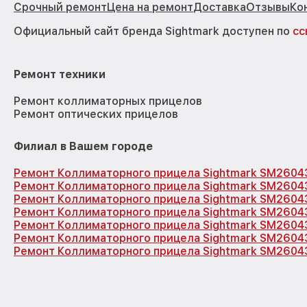
Срочный ремонт
Цена на ремонт
Доставка
Отзывы
Ко
Официальный сайт бренда Sightmark доступен по
сс
Ремонт техники
Ремонт коллиматорных прицелов
Ремонт оптических прицелов
Филиал в Вашем городе
Ремонт Коллиматорного прицела Sightmark SM2604
Ремонт Коллиматорного прицела Sightmark SM2604
Ремонт Коллиматорного прицела Sightmark SM2604
Ремонт Коллиматорного прицела Sightmark SM2604
Ремонт Коллиматорного прицела Sightmark SM2604
Ремонт Коллиматорного прицела Sightmark SM2604
Ремонт Коллиматорного прицела Sightmark SM2604