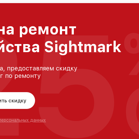
25
на ремонт
йства Sightmark
а, предоставляем скидку
уг по ремонту
ить скидку
 персональных данных