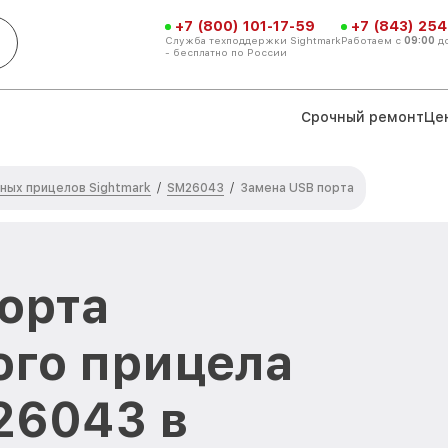
+7 (800) 101-17-59
+7 (843) 254
Служба техподдержки Sightmark
Работаем с
09:00
д
- бесплатно по России
Срочный ремонт
Це
ных прицелов Sightmark
SM26043
/
/
Замена USB порта
орта
ого прицела
26043 в