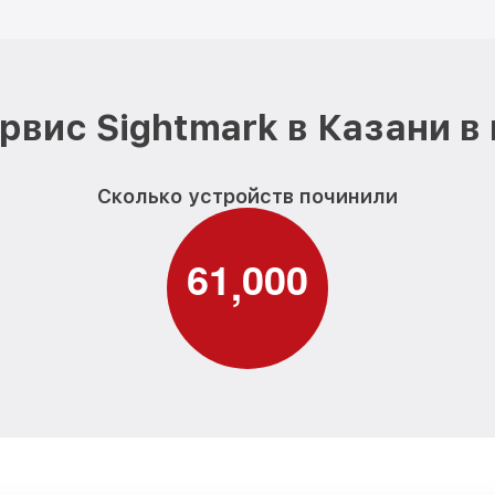
рвис Sightmark в Казани в
Сколько устройств починили
6
1
0
0
0
,