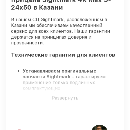
24x50 в Казани
В нашем СЦ Sightmark, расположенном в
Казани мы обеспечиваем качественный
сервис для всех клиентов. Наши гарантии
держатся на принципах доверия и
прозрачности.
Технические гарантии для клиентов
Устанавливаем оригинальные
запчасти Sightmark
– гарантируем
применение только подлинных
комплектующих.
Сертифицированные специалисты
–
Развернуть
проходят постоянное обучение, что
подтверждает уровень их
профессионализма.
Заканчиваем ремонт в четко
оговоренные сроки
– ремонт
оптического прицела Sightmark 4K Max