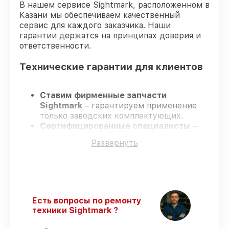
В нашем сервисе Sightmark, расположенном в
Казани мы обеспечиваем качественный
сервис для каждого заказчика. Наши
гарантии держатся на принципах доверия и
ответственности.
Технические гарантии для клиентов
Ставим фирменные запчасти
Sightmark
– гарантируем применение
только заводских комплектующих.
Сертифицированные специалисты
–
проходят строгий отбор, что
Развернуть
гарантирует качество выполняемых
работ.
Заканчиваем ремонт в четко
оговоренные сроки
– ремонт
оптического прицела Sightmark 4K Max
без задержек.
Есть вопросы по ремонту
Гарантийное сопровождение
– все
техники Sightmark ?
ремонтные услуги и комплектующие
защищены гарантийной поддержкой до