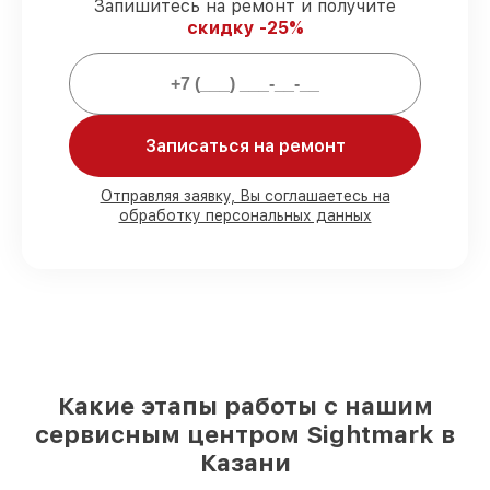
Запишитесь на ремонт и получите
3 лет.
скидку -25%
Мы гарантируем:
80%
работ закрываем с возможностью
Записаться на ремонт
личного присутствия владельца
90%
запчастей Sightmark имеются на
Отправляя заявку, Вы соглашаетесь на
складе в Казани, остальные доступны
обработку персональных данных
для срочного заказа
Фирменные детали Sightmark и
проверенные реплики
– с учётом любых
финансовых возможностей
85%
починок исполняются за 1–2 часа,
если мастер приступает к ремонту сразу
Какие этапы работы с нашим
сервисным центром Sightmark в
Казани