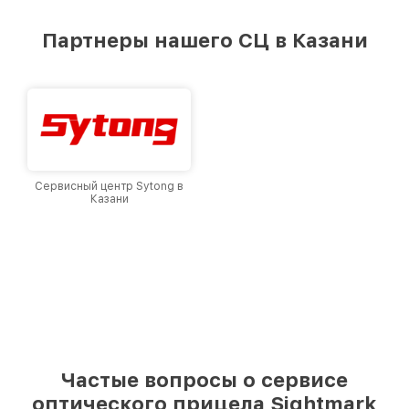
удовлетворен скоростью и качеством
предоставляемых услуг. Наша цель — стать
Партнеры нашего СЦ в Казани
лучшим сервисным центром Sightmark в
городе Казани, постоянно повышая уровень
доверия и лояльности наших клиентов.
Сервисный центр Sytong в
Казани
Частые вопросы о сервисе
оптического прицела Sightmark