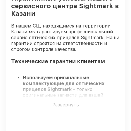
сервисного центра Sightmark в
Казани
В нашем СЦ, находящимся на территории
Казани мы гарантируем профессиональный
сервис оптических прицелов Sightmark. Наши
гарантии строятся на ответственности и
строгом контроле качества.
Технические гарантии клиентам
Используем оригинальные
комплектующие для оптических
прицелов Sightmark
– только
оригинальные запчасти для вашей
техники.
Развернуть
Сертифицированные инженеры
–
проходят регулярное обучение, что
обеспечивает гарантированно
долговечный результат.
Завершаем работы без задержек
–