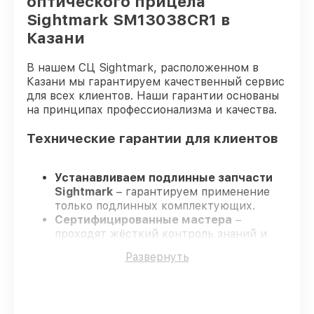
оптического прицела
Sightmark SM13038CR1 в
Казани
В нашем СЦ Sightmark, расположенном в
Казани мы гарантируем качественный сервис
для всех клиентов. Наши гарантии основаны
на принципах профессионализма и качества.
Технические гарантии для клиентов
Устанавливаем подлинные запчасти
Sightmark
– гарантируем применение
только подлинных комплектующих.
Сертифицированные мастера
–
проходят жёсткий контроль знаний и
навыков, что подтверждает уровень их
Развернуть
профессионализма.
Соблюдаем сроки ремонта
– ремонт
оптического прицела Sightmark
SM13038CR1 строго по договоренности.