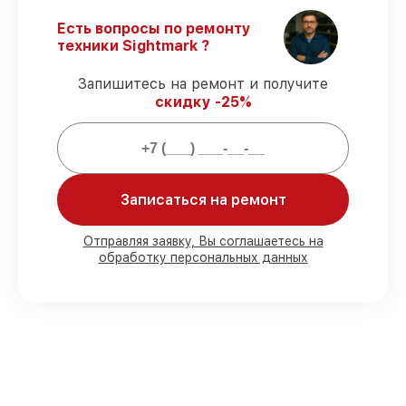
Гарантийное сопровождение
– все
ремонтные услуги и комплектующие
Есть вопросы по ремонту
защищены сервисной гарантией.
техники Sightmark ?
Запишитесь на ремонт и получите
Мы гарантируем:
скидку -25%
80%
заказов проводим в вашем
присутствии
90%
комплектующих Sightmark имеются
на складе в Казани, остальные
Записаться на ремонт
поступают оперативно
Подлинные запчасти Sightmark и
Отправляя заявку, Вы соглашаетесь на
надёжные аналоги
– под любые запросы
обработку персональных данных
85%
работ занимают до 2 часов, после
приёма оптического прицела