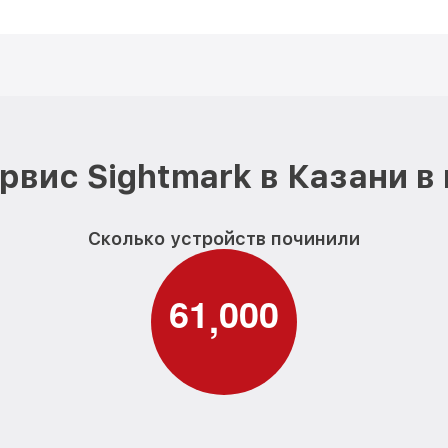
рвис Sightmark в Казани в
Сколько устройств починили
6
1
0
0
0
,