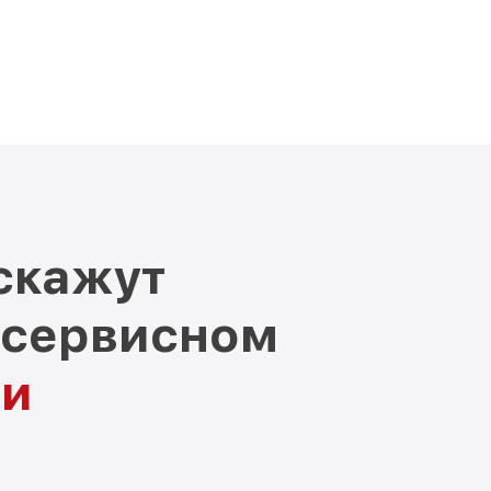
скажут
 сервисном
ни