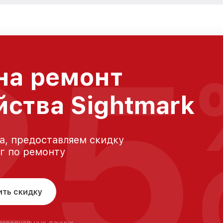
25
на ремонт
йства Sightmark
а, предоставляем скидку
уг по ремонту
ить скидку