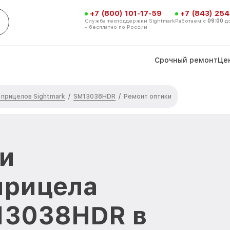
+7 (800) 101-17-59
+7 (843) 254
Служба техподдержки Sightmark
Работаем с
09:00
д
- бесплатно по России
Срочный ремонт
Це
 прицелов Sightmark
SM13038HDR
/
/
Ремонт оптики
и
прицела
13038HDR в