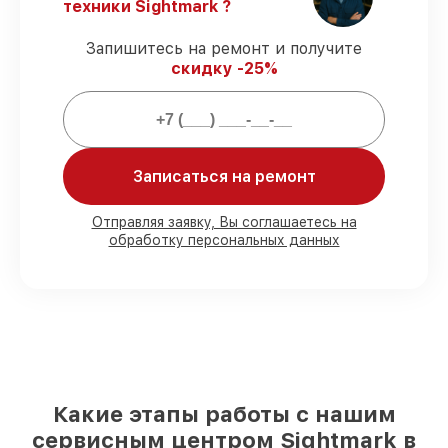
Официальная гарантия
– все
техники Sightmark ?
ремонтные услуги и комплектующие
защищены официальной гарантией
Запишитесь на ремонт и получите
Sightmark.
скидку -25%
Мы гарантируем:
Записаться на ремонт
80%
работ проводим с возможностью
личного присутствия владельца
90%
комплектующих Sightmark готовы к
Отправляя заявку, Вы соглашаетесь на
установке в Казани, остальные доступны
обработку персональных данных
для срочного заказа
Фирменные детали Sightmark и
проверенные реплики
– под любые
запросы
85%
ремонтов исполняются за 1–2 часа,
если мастер приступает к ремонту сразу
Какие этапы работы с нашим
сервисным центром Sightmark в