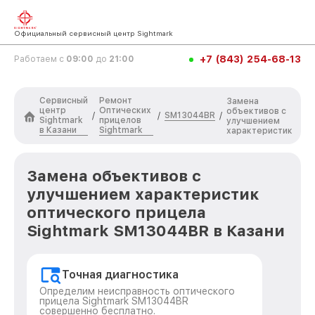
Официальный сервисный центр Sightmark
+7 (843) 254-68-13
Работаем с
09:00
до
21:00
Сервисный
Ремонт
Замена
центр
Оптических
объективов с
SM13044BR
/
/
/
Sightmark
прицелов
улучшением
в Казани
Sightmark
характеристик
Замена объективов с
улучшением характеристик
оптического прицела
Sightmark SM13044BR в Казани
Точная диагностика
Определим неисправность оптического
прицела Sightmark SM13044BR
совершенно бесплатно.