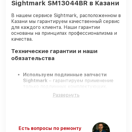
Sightmark SM13044BR в Казани
В нашем сервисе Sightmark, расположенном в
Казани мы гарантируем качественный сервис
для каждого клиента. Наши гарантии
основаны на принципах профессионализма и
качества.
Технические гарантии и наши
обязательства
Используем подлинные запчасти
Sightmark
– гарантируем применение
только подлинных комплектующих.
Сертифицированные мастера
–
Развернуть
проходят жёсткий контроль знаний и
навыков, что гарантирует качество
выполняемых работ.
Соблюдаем сроки ремонта
– ремонт
оптического прицела Sightmark
SM13044BR без задержек.
Есть вопросы по ремонту