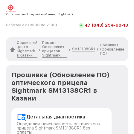
Официальный сервисный центр Sightmark
+7 (843) 254-68-13
Работаем с
09:00
до
21:00
Сервисный
Ремонт
Прошивка
центр
Оптических
SM13138CR1
/
/
/
(Обновление
Sightmark
прицелов
ПО)
в Казани
Sightmark
Прошивка (Обновление ПО)
оптического прицела
Sightmark SM13138CR1 в
Казани
Детальная диагностика
Определим неисправность оптического
прицела Sightmark SM13138CR1 без
оплаты.