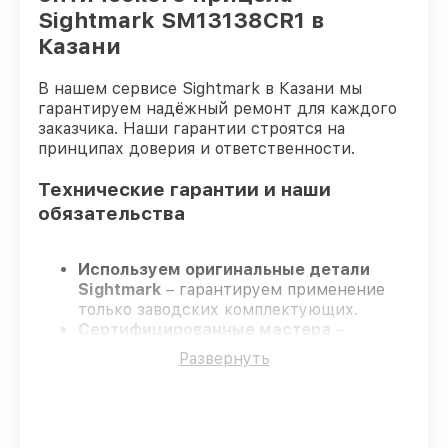
Sightmark SM13138CR1 в
Казани
В нашем сервисе Sightmark в Казани мы
гарантируем надёжный ремонт для каждого
заказчика. Наши гарантии строятся на
принципах доверия и ответственности.
Технические гарантии и наши
обязательства
Используем оригинальные детали
Sightmark
– гарантируем применение
только заводских комплектующих.
Сертифицированные мастера
–
проходят жёсткий контроль знаний и
Развернуть
навыков, что обеспечивает надёжную
работу устройства после ремонта.
Заканчиваем ремонт в четко
оговоренные сроки
– ремонт