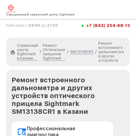
Официальный сервисный центр Sightmark
+7 (843) 254-68-13
Работаем с
09:00
до
21:00
Ремонт
Сервисный
Ремонт
встроенного
центр
Оптических
SM13138CR1
/
/
/
дальнометра
Sightmark
прицелов
и других
в Казани
Sightmark
устройств
Ремонт встроенного
дальнометра и других
устройств оптического
прицела Sightmark
SM13138CR1 в Казани
Профессиональная
диагностика