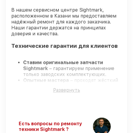
В нашем сервисном центре Sightmark,
расположенном в Казани мы предоставляем
надёжный ремонт для каждого заказчика.
Наши гарантии держатся на принципах
доверия и качества.
Технические гарантии для клиентов
Ставим оригинальные запчасти
Sightmark
– гарантируем применение
только заводских комплектующих.
Опытные мастера
– проходят жёсткий
контроль знаний и навыков, что
Развернуть
обеспечивает надёжную работу
устройства после ремонта.
Заканчиваем ремонт в четко
оговоренные сроки
– ремонт
оптического прицела Sightmark
SM13138HDR в оговоренные сроки.
Есть вопросы по ремонту
Официальная гарантия
– все все виды
техники Sightmark ?