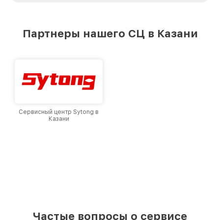
стремимся к тому, чтобы каждый клиент был
удовлетворен скоростью и качеством
предоставляемых услуг. Наша цель — стать
Партнеры нашего СЦ в Казани
лучшим сервисным центром Sightmark в
городе Казани, постоянно повышая уровень
доверия и лояльности наших клиентов.
Сервисный центр Sytong в
Казани
Частые вопросы о сервисе