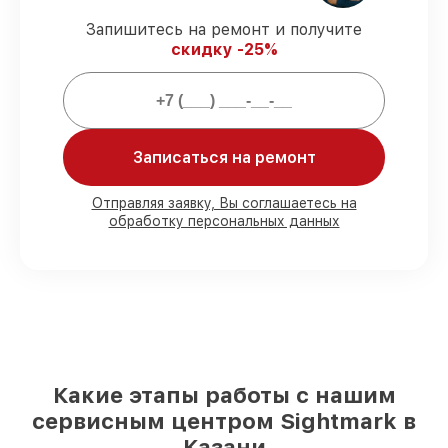
ремонта защищены гарантийной
поддержкой до 3 лет.
Запишитесь на ремонт и получите
скидку -25%
Мы гарантируем:
80%
работ закрываем в вашем
присутствии
Записаться на ремонт
90%
запчастей Sightmark готовы к
установке в Казани, остальные доступны
Отправляя заявку, Вы соглашаетесь на
для срочного заказа
обработку персональных данных
Подлинные запчасти Sightmark и
надёжные аналоги
– под любые запросы
85%
починок занимают до 2 часов, после
приёма оптического прицела
Какие этапы работы с нашим
сервисным центром Sightmark в
Казани